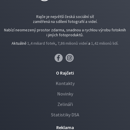
Rajče je největší česká sociální síť
zaměřená na sdílení fotografií a videí.
Nabízí neomezený prostor zdarma, snadnou a rychlou výrobu fotoknih
i jiných fotoproduktů.
Aktuálně
1,4 miliard fotek
,
7,86 milionů videí
a
1,42 milionů lidí
.
O Rajčeti
Kontakty
Novinky
Zelináři
Statistiky DSA
Reklama