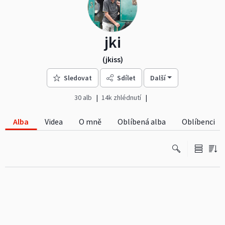
jki
(jkiss)
Sledovat
Sdílet
Další
30 alb
14k zhlédnutí
Alba
Videa
O mně
Oblíbená alba
Oblíbenci