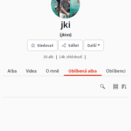
jki
(jkiss)
Sledovat
Sdílet
Další
30 alb
14k zhlédnutí
Alba
Videa
O mně
Oblíbená alba
Oblíbenci