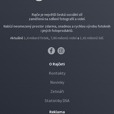
Rajče je největší česká sociální síť
zaměřená na sdílení fotografií a videí.
Nabízí neomezený prostor zdarma, snadnou a rychlou výrobu fotoknih
i jiných fotoproduktů.
Aktuálně
1,4 miliard fotek
,
7,86 milionů videí
a
1,42 milionů lidí
.
O Rajčeti
Kontakty
Novinky
Zelináři
Statistiky DSA
Reklama